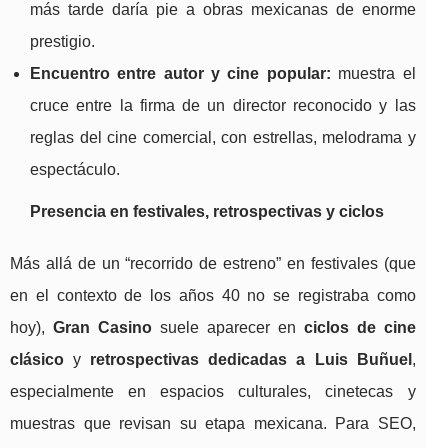
más tarde daría pie a obras mexicanas de enorme
prestigio.
Encuentro entre autor y cine popular:
muestra el
cruce entre la firma de un director reconocido y las
reglas del cine comercial, con estrellas, melodrama y
espectáculo.
Presencia en festivales, retrospectivas y ciclos
Más allá de un “recorrido de estreno” en festivales (que
en el contexto de los años 40 no se registraba como
hoy),
Gran Casino
suele aparecer en
ciclos de cine
clásico
y
retrospectivas dedicadas a Luis Buñuel
,
especialmente en espacios culturales, cinetecas y
muestras que revisan su etapa mexicana. Para SEO,