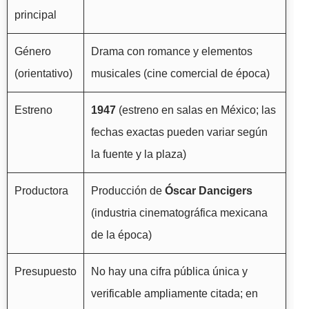
principal
Género
Drama con romance y elementos
(orientativo)
musicales (cine comercial de época)
Estreno
1947
(estreno en salas en México; las
fechas exactas pueden variar según
la fuente y la plaza)
Productora
Producción de
Óscar Dancigers
(industria cinematográfica mexicana
de la época)
Presupuesto
No hay una cifra pública única y
verificable ampliamente citada; en