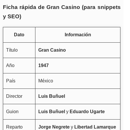
Ficha rápida de Gran Casino (para snippets
y SEO)
Dato
Información
Título
Gran Casino
Año
1947
País
México
Director
Luis Buñuel
Guion
Luis Buñuel
y
Eduardo Ugarte
Reparto
Jorge Negrete
y
Libertad Lamarque