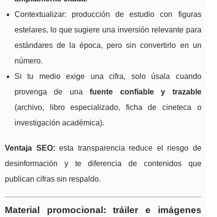
Contextualizar: producción de estudio con figuras
estelares, lo que sugiere una inversión relevante para
estándares de la época, pero sin convertirlo en un
número.
Si tu medio exige una cifra, solo úsala cuando
provenga de una
fuente confiable y trazable
(archivo, libro especializado, ficha de cineteca o
investigación académica).
Ventaja SEO:
esta transparencia reduce el riesgo de
desinformación y te diferencia de contenidos que
publican cifras sin respaldo.
Material promocional: tráiler e imágenes