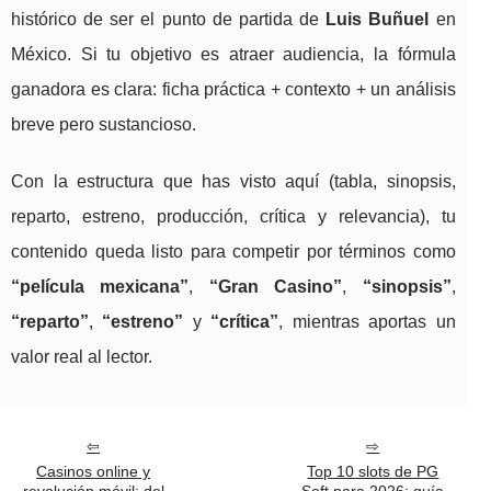
histórico de ser el punto de partida de
Luis Buñuel
en
México. Si tu objetivo es atraer audiencia, la fórmula
ganadora es clara: ficha práctica + contexto + un análisis
breve pero sustancioso.
Con la estructura que has visto aquí (tabla, sinopsis,
reparto, estreno, producción, crítica y relevancia), tu
contenido queda listo para competir por términos como
“película mexicana”
,
“Gran Casino”
,
“sinopsis”
,
“reparto”
,
“estreno”
y
“crítica”
, mientras aportas un
valor real al lector.
Casinos online y
Top 10 slots de PG