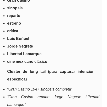
Gran Casino
sinopsis
reparto
estreno
crítica
Luis Buñuel
Jorge Negrete
Libertad Lamarque
cine mexicano clásico
Clúster de long tail (para capturar intención
específica)
“Gran Casino 1947 sinopsis completa”
“Gran Casino reparto Jorge Negrete Libertad
Lamarque”