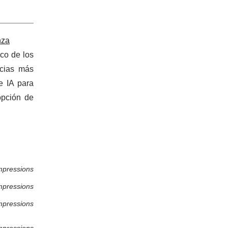
nza
ico de los
ncias más
e IA para
opción de
mpressions
mpressions
mpressions