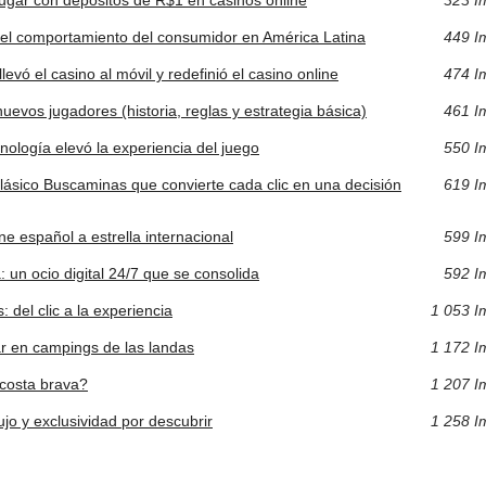
ugar con depósitos de R$1 en casinos online
323 I
 el comportamiento del consumidor en América Latina
449 I
llevó el casino al móvil y redefinió el casino online
474 I
uevos jugadores (historia, reglas y estrategia básica)
461 I
cnología elevó la experiencia del juego
550 I
clásico Buscaminas que convierte cada clic en una decisión
619 I
e español a estrella internacional
599 I
: un ocio digital 24/7 que se consolida
592 I
s: del clic a la experiencia
1 053 I
ar en campings de las landas
1 172 I
 costa brava?
1 207 I
jo y exclusividad por descubrir
1 258 I