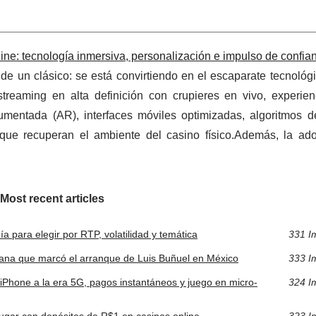
nline: tecnología inmersiva, personalización e impulso de confia
al de un clásico: se está convirtiendo en el escaparate tecnológ
treaming en alta definición con crupieres en vivo, experie
aumentada (AR), interfaces móviles optimizadas, algoritmos d
s que recuperan el ambiente del casino físico.Además, la ad
Most recent articles
a para elegir por RTP, volatilidad y temática
331 I
cana que marcó el arranque de Luis Buñuel en México
333 I
l iPhone a la era 5G, pagos instantáneos y juego en micro-
324 I