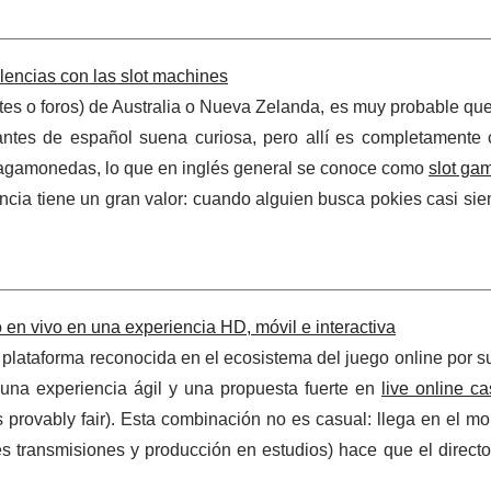
lencias con las slot machines
rtes o foros) de Australia o Nueva Zelanda, es muy probable qu
ntes de español suena curiosa, pero allí es completamente c
tragamonedas, lo que en inglés general se conoce como
slot ga
ncia tiene un gran valor: cuando alguien busca pokies casi si
go en vivo en una experiencia HD, móvil e interactiva
lataforma reconocida en el ecosistema del juego online por s
s, una experiencia ágil y una propuesta fuerte en
live online ca
provably fair). Esta combinación no es casual: llega en el m
s transmisiones y producción en estudios) hace que el direct