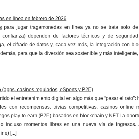
as en línea en febrero de 2026
s
para jugar tragamonedas en línea ya no se trata solo de
 la confianza) dependen de factores técnicos y de segurida
ga, el cifrado de datos y, cada vez más, la integración con bl
demás, para que la diversión sea sostenible y más inteligente,
 (apps, casinos regulados, eSports y P2E)
ido el entretenimiento digital en algo más que “pasar el rato”: 
s con recompensas, trivias competitivas, casinos online r
egos play-to-earn (P2E) basados en blockchain y NFT.La oport
a o incluso momentos libres en una nueva vía de ingresos. 
line
) [
...
]