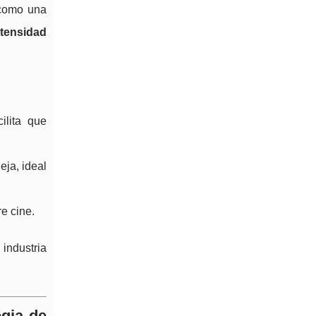
 como una
ntensidad
ilita que
eja, ideal
re cine.
industria
egia de