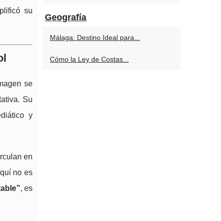
plificó su
Geografía
Málaga: Destino Ideal para...
ol
Cómo la Ley de Costas...
imagen se
ativa. Su
diático y
irculan en
aquí no es
table”
, es