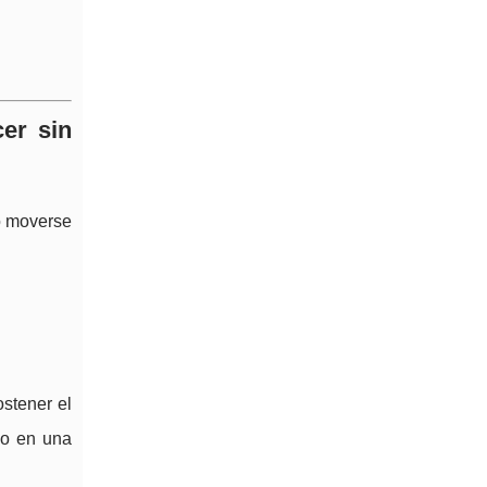
er sin
do moverse
stener el
do en una