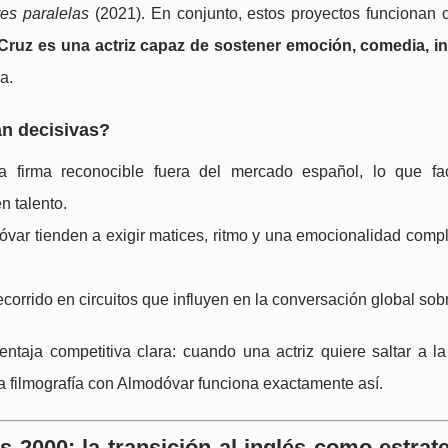
es paralelas
(2021). En conjunto, estos proyectos funcionan
Cruz es una actriz capaz de sostener emoción, comedia, i
a.
an decisivas?
 firma reconocible fuera del mercado español, lo que fac
n talento.
var tienden a exigir matices, ritmo y una emocionalidad compl
recorrido en circuitos que influyen en la conversación global sob
ntaja competitiva clara: cuando una actriz quiere saltar a la 
La filmografía con Almodóvar funciona exactamente así.
os 2000: la transición al inglés como estrat