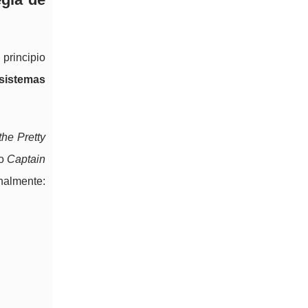
 principio
 sistemas
 the Pretty
 o
Captain
nalmente: