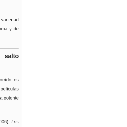
a variedad
ioma y de
 salto
orrido, es
 películas
da potente
006),
Los