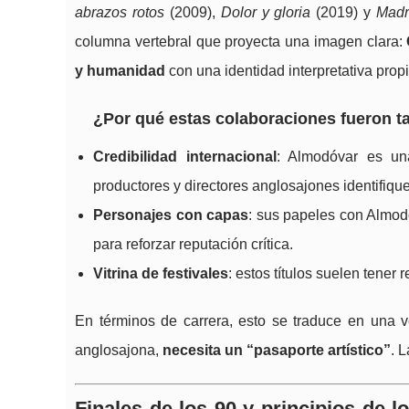
abrazos rotos
(2009),
Dolor y gloria
(2019) y
Madr
columna vertebral que proyecta una imagen clara:
y humanidad
con una identidad interpretativa propi
¿Por qué estas colaboraciones fueron t
Credibilidad internacional
: Almodóvar es una
productores y directores anglosajones identifique
Personajes con capas
: sus papeles con Almodó
para reforzar reputación crítica.
Vitrina de festivales
: estos títulos suelen tener 
En términos de carrera, esto se traduce en una ve
anglosajona,
necesita un “pasaporte artístico”
. 
Finales de los 90 y principios de l