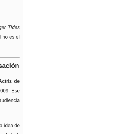
ger Tides
l no es el
rsación
Actriz de
2009. Ese
audiencia
a idea de